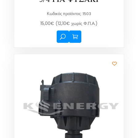
Κωδικός προϊόντος: 1503
15,00
€
(
12,10
€
χωρίς Φ.Π.Α.)