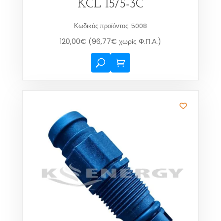
KCL 15/5-3C
Κωδικός προϊόντος: 5008
120,00
€
(
96,77
€
χωρίς Φ.Π.Α.)