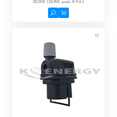
25,00
€
(
20,16
€
χωρίς Φ.Π.Α.)