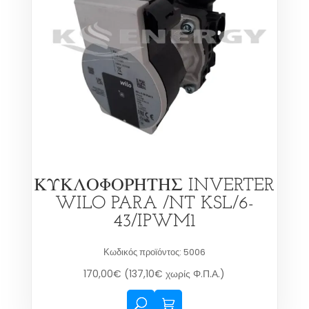
ΚΥΚΛΟΦΟΡΗΤΗΣ INVERTER
WILO PARA /NT KSL/6-
43/IPWM1
Κωδικός προϊόντος: 5006
170,00
€
(
137,10
€
χωρίς Φ.Π.Α.)