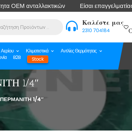
ΕΜ ανταλλακτικών
Είσαι επαγγελματίας; Συνδέ
Καλέστε μας

2310 704184
Ο
 Αερίου
Κλιματιστικά
Αντλίες Θερμότητας
ωνία
B2B
Stock
ΤΗ 1/4″
ΠΕΡΜΑΝΙΤΗ 1/4″