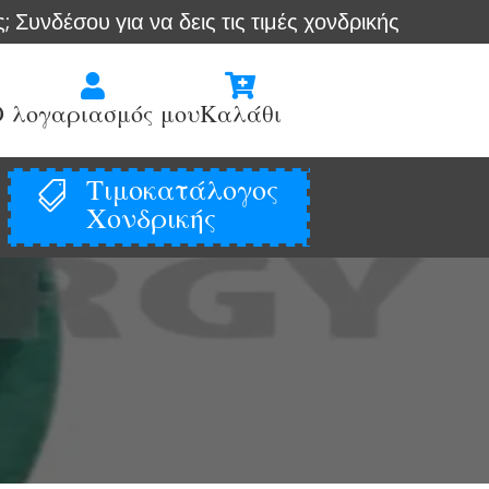
σου για να δεις τις τιμές χονδρικής
Άμεση απο


 λογαριασμός μου
Καλάθι
Τιμοκατάλογος

Χονδρικής