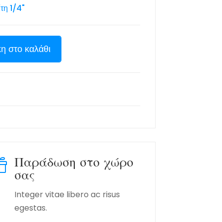
τη 1/4"
η στο καλάθι
Παράδωση στο χώρο

σας
Integer vitae libero ac risus
egestas.