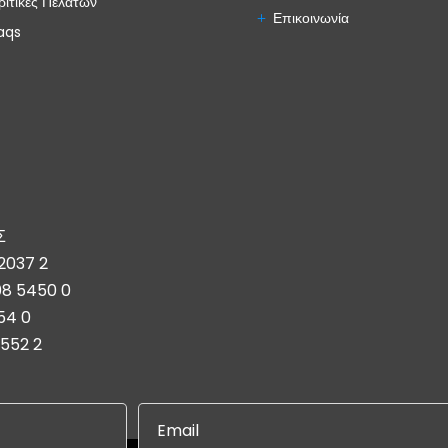
ριτικές Πελατών
Επικοινωνία
aqs
Σ
2037 2
08 5450 0
54 0
5552 2