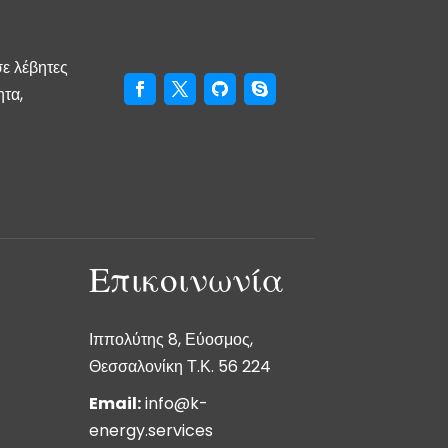
σε λέβητες
ητα,
Επικοινωνία
Ιππολύτης 8, Εύοσμος,
Θεσσαλονίκη Τ.Κ. 56 224
Email:
info@k-
energy.services