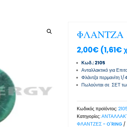
ΦΛΑΝΤΖΑ 
2,00
€
(
1,61
€
χ
Κωδ.: 2105
Ανταλλακτικό για Επιτ
Φλάντζα περμανίτη 1/
Πωλούνται σε ΣΕΤ των
Κωδικός προϊόντος:
210
Κατηγορίες:
ΑΝΤΑΛΛΑΚΤ
ΦΛΑΝΤΖΕΣ - O'RING