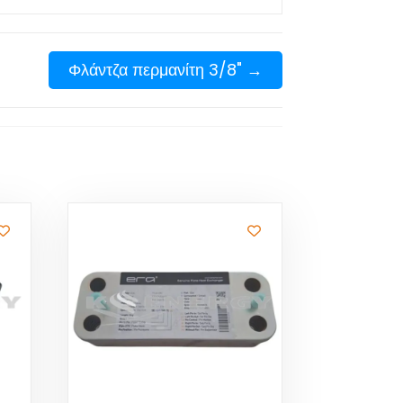
Φλάντζα περμανίτη 3/8"
→