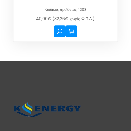
Κωδικός προϊόντος: 1203
40,00
€
(
32,26
€
χωρίς Φ.Π.Α.)