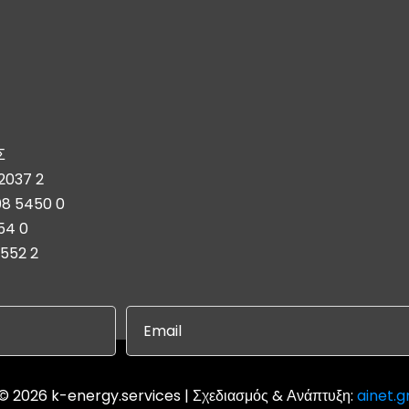
Σ
2037 2
08 5450 0
54 0
5552 2
© 2026 k-energy.services | Σχεδιασμός & Ανάπτυξη:
ainet.g