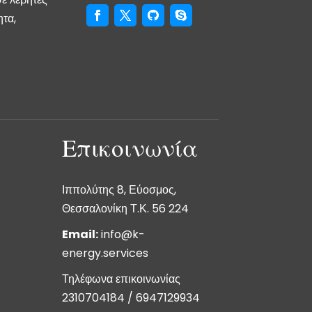
ητα,
Επικοινωνία
Ιππολύτης 8, Εύοσμος,
Θεσσαλονίκη Τ.Κ. 56 224
Email:
info@k-
energy.services
Τηλέφωνα επικοινωνίας
2310704184
/
6947129934