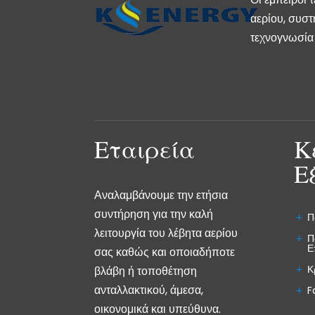
αερίου, συστ
τεχνογνωσία 
Εταιρεία
Κ
Ε
Αναλαμβάνουμε την ετήσια
συντήρηση για την καλή
Π
λειτουργία του λέβητα αερίου
Π
Ε
σας καθώς και οποιαδήποτε
Κ
βλάβη ή τοποθέτηση
ανταλλακτικού, άμεσα,
F
οικονομικά και υπεύθυνα.