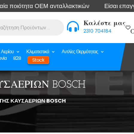
ητα ΟΕΜ ανταλλακτικών
Είσαι επαγγελματίας; 
Καλέστε μας

2310 704184
Ο
 Αερίου
Κλιματιστικά
Αντλίες Θερμότητας
ωνία
B2B
Stock
ΣΑΕΡΙΩΝ BOSCH
ΤΗΣ ΚΑΥΣΑΕΡΙΩΝ BOSCH