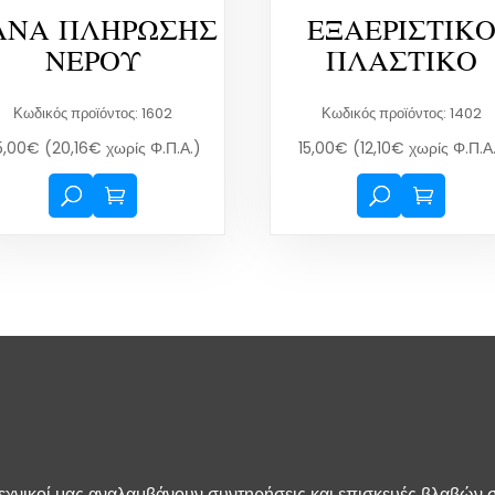
ΑΝΑ ΠΛΗΡΩΣΗΣ
ΕΞΑΕΡΙΣΤΙΚ
ΝΕΡΟΥ
ΠΛΑΣΤΙΚΟ
Κωδικός προϊόντος: 1602
Κωδικός προϊόντος: 1402
5,00
€
(
20,16
€
χωρίς Φ.Π.Α.)
15,00
€
(
12,10
€
χωρίς Φ.Π.Α
τεχνικοί μας αναλαμβάνουν συντηρήσεις και επισκευές βλαβών 