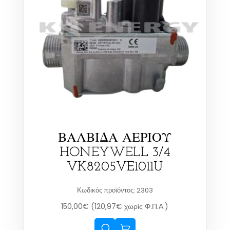
ΒΑΛΒΙΔΑ ΑΕΡΙΟΥ
HONEYWELL 3/4
VK8205VE1011U
Κωδικός προϊόντος: 2303
150,00
€
(
120,97
€
χωρίς Φ.Π.Α.)