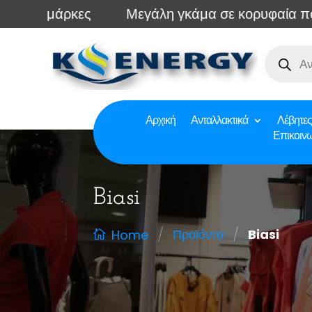
μάρκες
Μεγάλη γκάμα σε κορυφαία ποιότητα
Αρχική
Ανταλλακτικά
Λέβητες
Επικοιν
Biasi
/
/
Προϊόντα
Biasi
Home