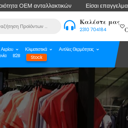
 ΟΕΜ ανταλλακτικών
Είσαι επαγγελματίας; Συνδ
Καλέστε μας

2310 704184
Ο
 Αερίου
Κλιματιστικά
Αντλίες Θερμότητας
ωνία
B2B
Stock