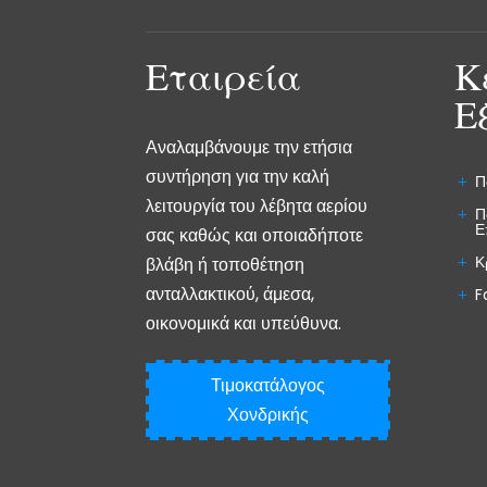
Εταιρεία
Κ
Ε
Αναλαμβάνουμε την ετήσια
συντήρηση για την καλή
Π
λειτουργία του λέβητα αερίου
Π
Ε
σας καθώς και οποιαδήποτε
Κ
βλάβη ή τοποθέτηση
ανταλλακτικού, άμεσα,
F
οικονομικά και υπεύθυνα.
Τιμοκατάλογος
Χονδρικής