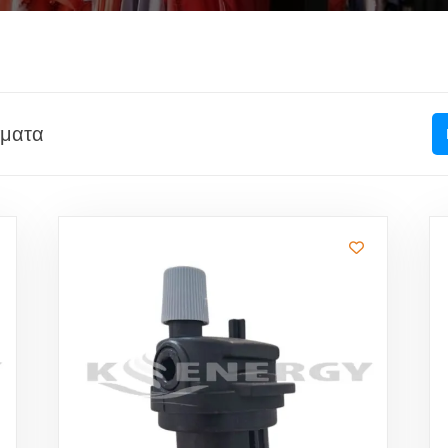
σματα