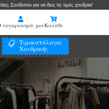
έσου για να δεις τις τιμές χονδρικής
Άμεση α


 λογαριασμός μου
Καλάθι
Τιμοκατάλογος

Χονδρικής