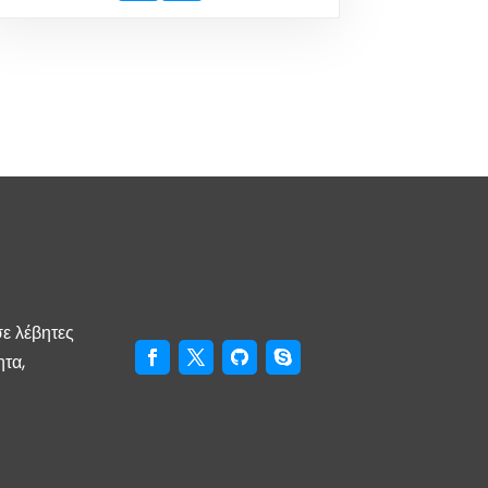
σε λέβητες
ητα,