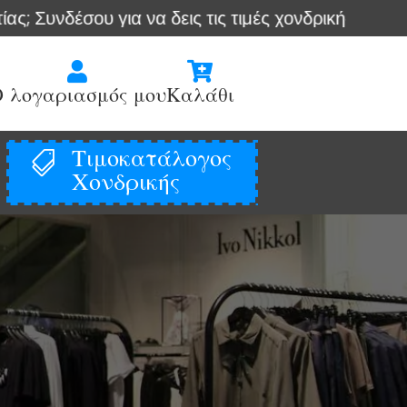
σου για να δεις τις τιμές χονδρικής
Άμεση απ


 λογαριασμός μου
Καλάθι
Τιμοκατάλογος

Χονδρικής