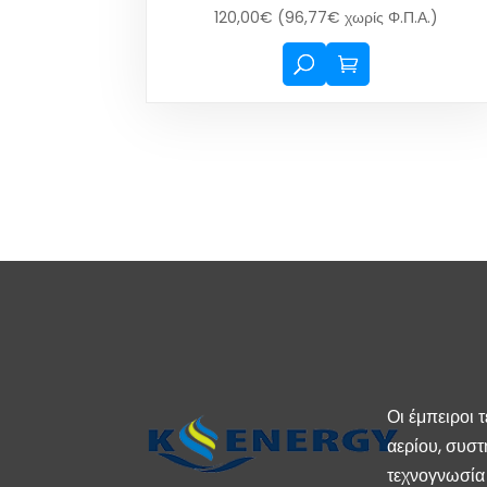
120,00
€
(
96,77
€
χωρίς Φ.Π.Α.)
Οι έμπειροι 
αερίου, συστ
τεχνογνωσία 