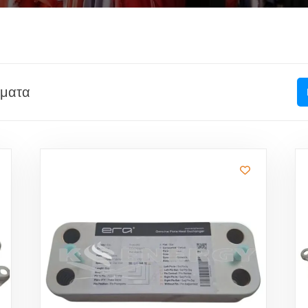
σματα