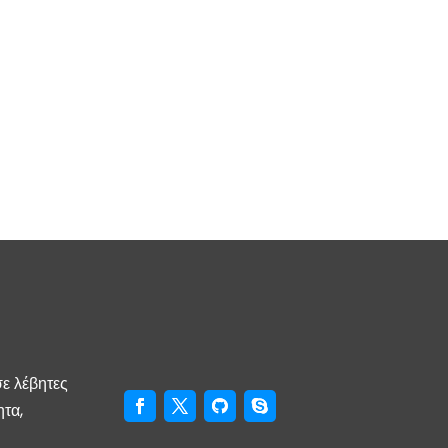
σε λέβητες
ητα,