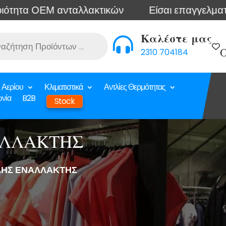
ΟΕΜ ανταλλακτικών
Είσαι επαγγελματίας; Συνδέ
Καλέστε μας

2310 704184
Ο
 Αερίου
Κλιματιστικά
Αντλίες Θερμότητας
ωνία
B2B
Stock
ΑΛΛΑΚΤΗΣ
ΔΗΣ ΕΝΑΛΛΑΚΤΗΣ