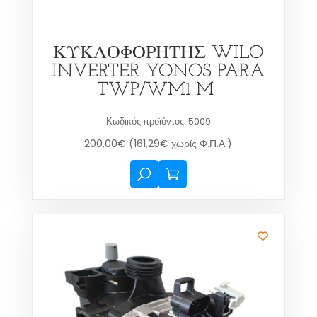
ΚΥΚΛΟΦΟΡΗΤΗΣ WILO
INVERTER YONOS PARA
TWP/WM1 M
Κωδικός προϊόντος: 5009
200,00
€
(
161,29
€
χωρίς Φ.Π.Α.)