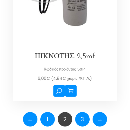
ΠΙΚΝΟΤΗΣ 2,5mf
Κωδικός προϊόντος: 5014
6,00
€
(
4,84
€
χωρίς Φ.Π.Α.)
←
1
2
3
→