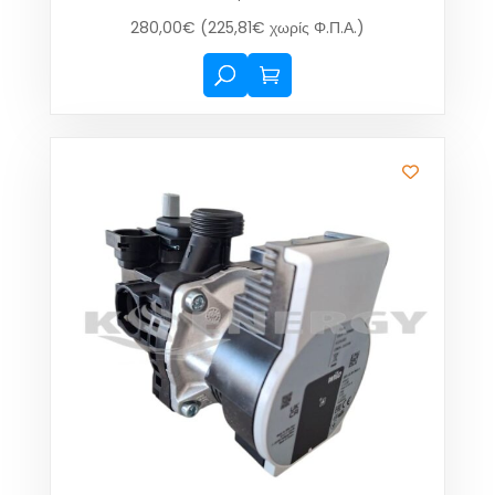
280,00
€
(
225,81
€
χωρίς Φ.Π.Α.)