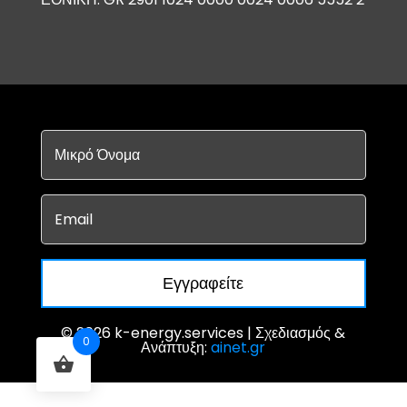
Εγγραφείτε
© 2026 k-energy.services | Σχεδιασμός &
0
Ανάπτυξη:
ainet.gr