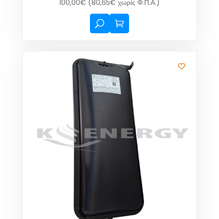
100,00
€
(
80,65
€
χωρίς Φ.Π.Α.)