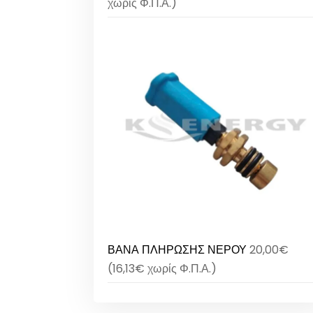
χωρίς Φ.Π.Α.)
ΒΑΝΑ ΠΛΗΡΩΣΗΣ ΝΕΡΟΥ
20,00
€
(
16,13
€
χωρίς Φ.Π.Α.)