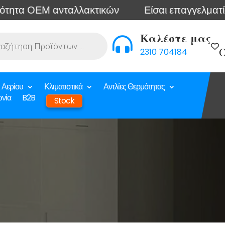
ανταλλακτικών
Είσαι επαγγελματίας; Συνδέσου 
Καλέστε μας

2310 704184
Ο
 Αερίου
Κλιματιστικά
Αντλίες Θερμότητας
ωνία
B2B
Stock